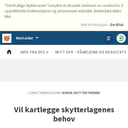
"Det frivillige Skyttervesen" benytter et absolutt minimum av cookies for å
opprettholde brukersesjoner og anonymisert statistikk. Brukerdata deles
ikke.
Mer informasjon
Godta!
Tjenester
Nettsider
VIS
HO
ENHETER
INFO FRA DFS
MITT DFS - PÅMELDING OG RESULTATE
Kategorier
Hjem
LOKALT INNHOLD FRA
NORSK SKYTTERTIDENDE
Vil kartlegge skytterlagenes
behov