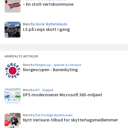
– En stolt vertskommune
Les
mer
Mere fra
Norsk Skyttertidende
LS på Lesja skutt i gang
Les
mer
ANBEFALTE ARTIKLER
Mere fra
Norgescup – sponset av Verisure
Norgescupen - Baneskyting
Les
mer
Mere fra
IKT - Support
DFS moderniserer Microsoft 365-miljøet
Les
mer
Mere fra
Det Frivillige Skyttervesen
Nytt Verisure-tilbud for skytterlagsmedlemmer
Les