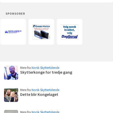
SPONSORER
Magne
Engbo
Dagfinrud
Landrø
(åpnes
(åpnes
AS
i
i
(åpnes
ny
ny
i
fane)
fane)
ny
fane)
Flere
Mere fra
Norsk Skyttertidende
poster
Skytterkonge for tredje gang
Les
mer
Mere fra
Norsk Skyttertidende
Dette blir Kongelaget
Les
mer
Mere fra
Norsk Skyttertidende