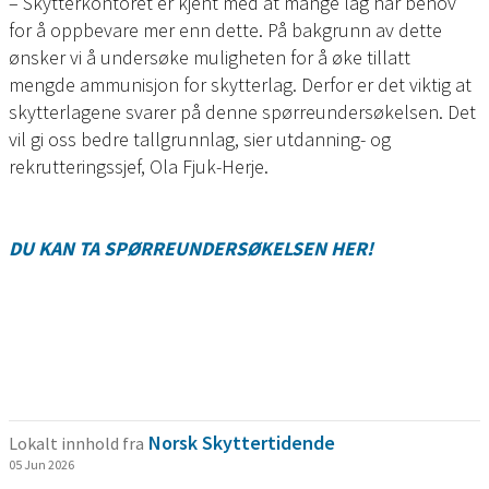
– Skytterkontoret er kjent med at mange lag har behov
for å oppbevare mer enn dette. På bakgrunn av dette
ønsker vi å undersøke muligheten for å øke tillatt
mengde ammunisjon for skytterlag. Derfor er det viktig at
skytterlagene svarer på denne spørreundersøkelsen. Det
vil gi oss bedre tallgrunnlag, sier utdanning- og
rekrutteringssjef, Ola Fjuk-Herje.
DU KAN TA SPØRREUNDERSØKELSEN HER!
Norsk Skyttertidende
Lokalt innhold fra
05 Jun 2026