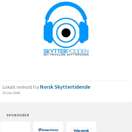
Norsk Skyttertidende
Lokalt innhold fra
25 Jun 2026
SPONSORER
Magne
Engbo
Dagfinrud