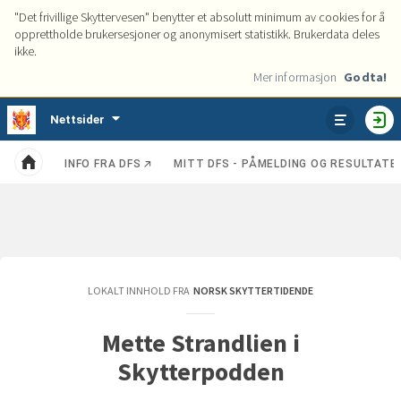
"Det frivillige Skyttervesen" benytter et absolutt minimum av cookies for å
opprettholde brukersesjoner og anonymisert statistikk. Brukerdata deles
ikke.
Mer informasjon
Godta!
Tjenester
Nettsider
VIS
HO
ENHETER
INFO FRA DFS
MITT DFS - PÅMELDING OG RESULTATE
Kategorier
Hjem
LOKALT INNHOLD FRA
NORSK SKYTTERTIDENDE
Mette Strandlien i
Skytterpodden