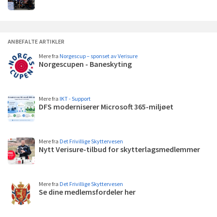
Les
mer
ANBEFALTE ARTIKLER
Mere fra
Norgescup – sponset av Verisure
Norgescupen - Baneskyting
Les
mer
Mere fra
IKT - Support
DFS moderniserer Microsoft 365-miljøet
Les
mer
Mere fra
Det Frivillige Skyttervesen
Nytt Verisure-tilbud for skytterlagsmedlemmer
Les
mer
Mere fra
Det Frivillige Skyttervesen
Se dine medlemsfordeler her
Les
mer