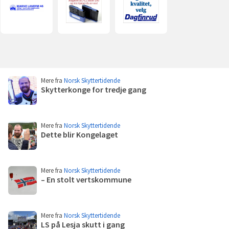
Landrø
(åpnes
(åpnes
AS
i
i
(åpnes
ny
ny
i
fane)
fane)
ny
fane)
Flere
Mere fra
Norsk Skyttertidende
poster
Skytterkonge for tredje gang
Les
mer
Mere fra
Norsk Skyttertidende
Dette blir Kongelaget
Les
mer
Mere fra
Norsk Skyttertidende
– En stolt vertskommune
Les
mer
Mere fra
Norsk Skyttertidende
LS på Lesja skutt i gang