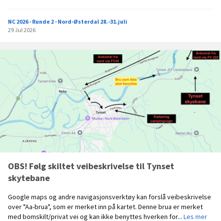
p
p
NC 2026 - Runde 2 - Nord-Østerdal 28.-31.juli
s
29 Jul 2026
u
m
m
e
r
i
n
g
d
a
g
2
-
T
OBS! Følg skiltet veibeskrivelse til Tynset
y
skytebane
n
s
Google maps og andre navigasjonsverktøy kan forslå veibeskrivelse
e
over "Aa-brua", som er merket inn på kartet. Denne brua er merket
t
O
med bomskilt/privat vei og kan ikke benyttes hverken for...
Les mer