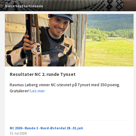
Norsk Skyttertidende
Nyeste
poster
Resultater NC 2. runde Tynset
Rasmus Løberg vinner NC-stevnet på Tynset med 350 poeng.
R
Gratulerer!
Les mer
e
s
u
l
t
a
NC 2026 - Runde 2 - Nord-Østerdal 28.-31.juli
t
31 Jul 2026