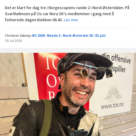
Det er klart for dag tre i Norgescupens runde 2 i Nord-Østerdalen. På
Svarthølmoen på Os var Nora SK's medlemmer i gang med å
D
forberede dagen klokken 06.45.
Les mer
e
n
Christian Søberg
i
NC 2026 - Runde 2 - Nord-Østerdal 28.-31.juli
s
30 Jul 2026
k
a
l
t
i
d
l
i
g
o
p
p
d
e
n
s