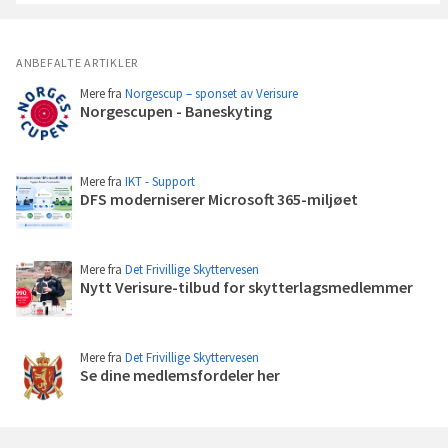
a
v
g
ANBEFALTE ARTIKLER
a
Mere fra
Norgescup – sponset av Verisure
v
Norgescupen - Baneskyting
e
Les
p
mer
r
e
Mere fra
IKT - Support
DFS moderniserer Microsoft 365-miljøet
m
Les
i
mer
e
r
Mere fra
Det Frivillige Skyttervesen
Nytt Verisure-tilbud for skytterlagsmedlemmer
Les
mer
Mere fra
Det Frivillige Skyttervesen
Se dine medlemsfordeler her
Les
mer