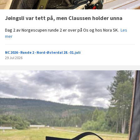
o
m
Jøingsli var tett på, men Claussen holder unna
s
k
J
Dag 2 av Norgescupen runde 2 er over på Os og hos Nora SK.
Les
a
ø
mer
l
i
a
n
r
NC 2026 - Runde 2 - Nord-Østerdal 28.-31.juli
g
r
29 Jul 2026
s
a
l
n
i
g
v
e
a
r
r
e
t
N
e
o
t
r
t
g
p
e
å
s
,
c