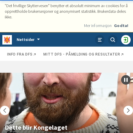
"Det frivillige Skyttervesen" benytter et absolutt minimum av cookies for å
opprettholde brukersesjoner og anonymisert statistikk. Brukerdata deles
ikke.
Mer informasjon
Godta!
Tjenester
Nettsider
VIS
HO
ENHETER
INFO FRA DFS
MITT DFS - PÅMELDING OG RESULTATER
Kategorier
Se
Fremhevede
poster
poster
Set
karu
på
pau
Dette blir Kongelaget