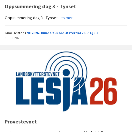
Oppsummering dag 3 - Tynset
O
Oppsummering dag 3 - Tynset
Les mer
p
p
Gina Helstad
i
NC 2026 - Runde 2 - Nord-Østerdal 28.-31.juli
s
30 Jul 2026
u
m
m
e
r
i
n
g
d
a
g
3
-
T
Prøvestevnet
y
n