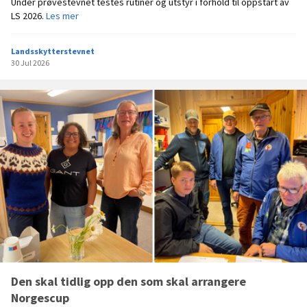
Under prøvestevnet testes rutiner og utstyr i forhold til oppstart av
s
P
LS 2026.
Les mer
e
r
t
ø
Landsskytterstevnet
v
30 Jul 2026
e
s
t
e
v
n
e
t
Den skal tidlig opp den som skal arrangere
Norgescup