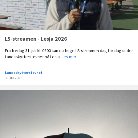
LS-streamen - Lesja 2026
Fra fredag 31. juli kl. 0800 kan du følge LS-streamen dag for dag under
L
Landsskytterstevnet på Lesja.
Les mer
S
-
Landsskytterstevnet
s
31 Jul 2026
t
r
e
a
m
e
n
-
L
e