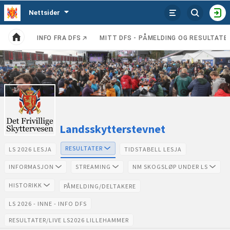
Tjenester
Nettsider
VIS
HO
ENHETER
INFO FRA DFS
MITT DFS - PÅMELDING OG RESULTATE
Kategorier
Hjem
Se
Landsskytterstevnet
poster
(ÅPNES I NY FANE)
(ÅPNES I NY FAN
RESULTATER
LS 2026 LESJA
TIDSTABELL LESJA
fra
INFORMASJON
STREAMING
NM SKOGSLØP UNDER LS
Landsskytterstevnet
HISTORIKK
PÅMELDING/DELTAKERE
(ÅPNES I NY FANE)
LS 2026 - INNE - INFO DFS
RESULTATER/LIVE LS2026 LILLEHAMMER