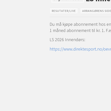
Se
post
RESUTATER/LIVE
ARRANGØRENS SID
fra
Du må kjøpe abonnement hos en avi
1 måned abonnement til kr. 1. F.
LS
LS 2026 Innendørs:
https://www.direktesport.no/oevr
inne
Artikler