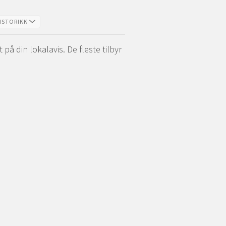
S I NY FANE)
ISTORIKK
å din lokalavis. De fleste tilbyr