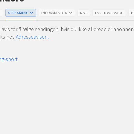
er
(ÅPNES I NY FANE)
(ÅPNES I NY FANE)
(ÅPNE
STREAMING
INFORMASJON
H
E
NST
LS - HOVEDSIDE
s for å følge sendingen, hvis du ikke allerede er abonnent p
eks hos
Adresseavisen.
ig-sport
ndørs