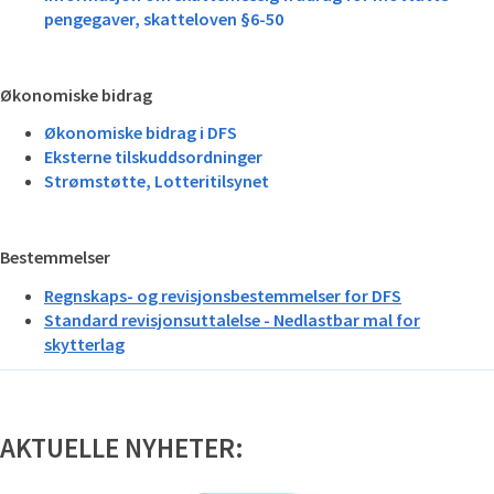
pengegaver, skatteloven §6-50
Økonomiske bidrag
Økonomiske bidrag i DFS
Eksterne tilskuddsordninger
Strømstøtte, Lotteritilsynet
Bestemmelser
Regnskaps- og revisjonsbestemmelser for DFS
Standard revisjonsuttalelse - Nedlastbar mal for
skytterlag
AKTUELLE NYHETER:
Artikler