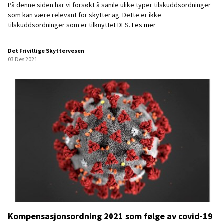
På denne siden har vi forsøkt å samle ulike typer tilskuddsordninger
l
som kan være relevant for skytterlag. Dette er ikke
i
A
tilskuddsordninger som er tilknyttet DFS.
Les mer
g
n
e
d
l
Det Frivillige Skyttervesen
r
a
03 Des 2021
e
g
t
o
i
g
l
o
s
r
k
g
u
a
d
n
d
i
s
s
o
a
r
s
d
j
n
o
i
n
n
Kompensasjonsordning 2021 som følge av covid-19
e