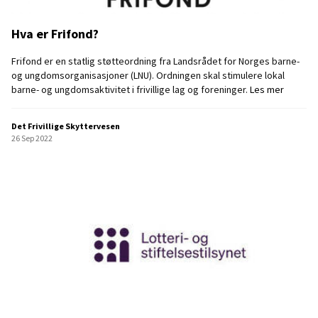
a
n
Hva er Frifond?
l
e
g
Frifond er en statlig støtteordning fra Landsrådet for Norges barne-
g
og ungdomsorganisasjoner (LNU). Ordningen skal stimulere lokal
H
barne- og ungdomsaktivitet i frivillige lag og foreninger.
Les mer
v
a
Det Frivillige Skyttervesen
e
26 Sep 2022
r
F
r
i
f
o
n
d
?