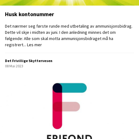
l
t
Husk kontonummer
-
,
Det nærmer seg første runde med utbetaling av ammunisjonsbidrag.
S
Dette vil skje i midten av juni. I den anledning minnes det om
t
følgende: Alle som skal motta ammunisjonsbidraget må ha
a
H
registrert...
Les mer
n
u
g
s
-
Det Frivillige Skyttervesen
k
o
08 Mai 2023
k
g
o
f
n
e
t
l
o
t
n
h
u
u
m
r
m
t
e
i
r
g