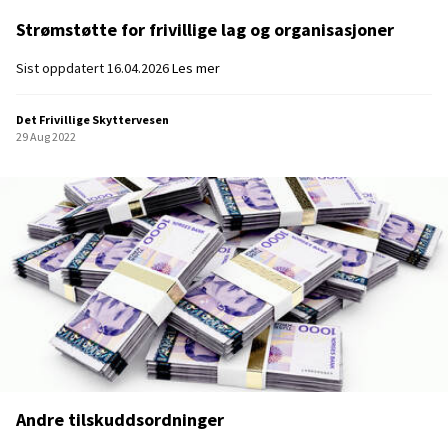
Strømstøtte for frivillige lag og organisasjoner
S
Sist oppdatert 16.04.2026
Les mer
t
r
Det Frivillige Skyttervesen
ø
29 Aug 2022
m
s
t
ø
t
t
e
f
o
r
f
r
i
v
Andre tilskuddsordninger
i
l