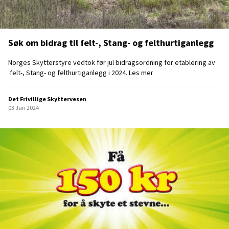
Søk om bidrag til felt-, Stang- og felthurtiganlegg
Norges Skytterstyre vedtok før jul bidragsordning for etablering av
S
felt-, Stang- og felthurtiganlegg i 2024.
Les mer
ø
k
Det Frivillige Skyttervesen
o
03 Jan 2024
m
b
i
d
r
a
g
t
i
l
f
e