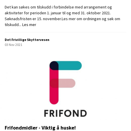
g
r
e
Det kan søkes om tilskudd i forbindelse med arrangement og
r
aktiviteter for perioden 1. januar til og med 31. oktober 2021.
Søknadsfristen er 15. november.Les mer om ordningen og søk om
K
tilskudd...
Les mer
o
m
Det Frivillige Skyttervesen
p
03 Nov 2021
e
n
s
a
s
j
o
n
s
o
r
d
n
i
Frifondmidler - Viktig å huske!
n