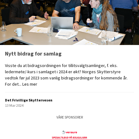
o
m
r
s
2
t
0
e
2
v
4
n
!
e
b
Nytt bidrag for samlag
i
d
Visste du at bidragsordningen for tillitsvalgtsamlinger, f. eks.
r
ledermøte/-kurs i samlaget i 2024 er økt? Norges Skytterstyre
a
vedtok før jul 2023 som vanlig bidragsordninger for kommende år.
g
N
For det...
Les mer
y
t
Det Frivillige Skyttervesen
t
13 Mar 2024
b
i
VÅRE SPONSORER
d
r
(åpnes
a
i