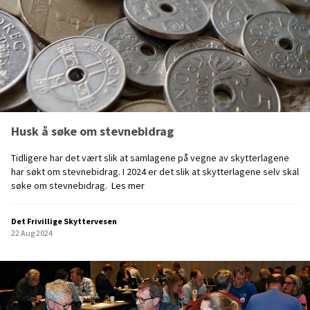
r
e
"
F
r
i
f
o
n
Husk å søke om stevnebidrag
d
å
Tidligere har det vært slik at samlagene på vegne av skytterlagene
r
har søkt om stevnebidrag. I 2024 er det slik at skytterlagene selv skal
s
H
søke om stevnebidrag.
Les mer
r
u
a
s
p
Det Frivillige Skyttervesen
k
p
22 Aug 2024
å
o
s
r
ø
t
k
"
e
f
o