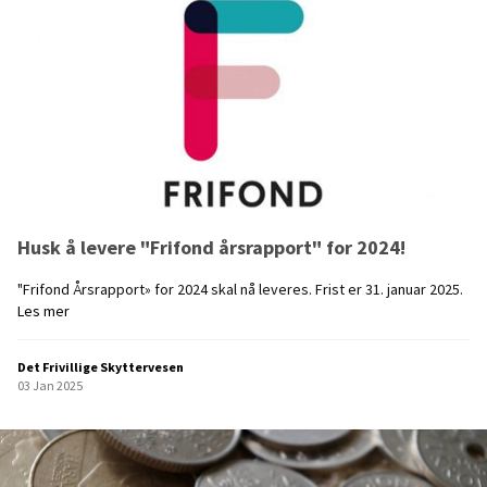
Husk å levere "Frifond årsrapport" for 2024!
"Frifond Årsrapport» for 2024 skal nå leveres. Frist er 31. januar 2025.
H
Les mer
u
s
Det Frivillige Skyttervesen
k
03 Jan 2025
å
l
e
v
e