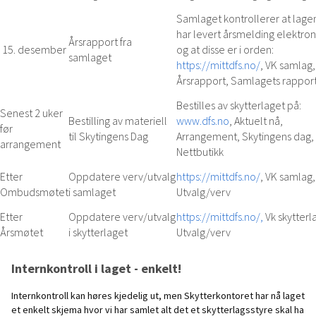
Samlaget kontrollerer at lage
har levert årsmelding elektron
Årsrapport fra
15. desember
og at disse er i orden:
samlaget
https://mittdfs.no/
, VK samlag,
Årsrapport, Samlagets rappor
Bestilles av skytterlaget på:
Senest 2 uker
Bestilling av materiell
www.dfs.no
, Aktuelt nå,
før
til Skytingens Dag
Arrangement, Skytingens dag,
arrangement
Nettbutikk
Etter
Oppdatere verv/utvalg
https://mittdfs.no/
, VK samlag,
Ombudsmøtet
i samlaget
Utvalg/verv
Etter
Oppdatere verv/utvalg
https://mittdfs.no/,
Vk skytterl
Årsmøtet
i skytterlaget
Utvalg/verv
Artikler
Internkontroll i laget - enkelt!
Internkontroll kan høres kjedelig ut, men Skytterkontoret har nå laget
et enkelt skjema hvor vi har samlet alt det et skytterlagsstyre skal ha