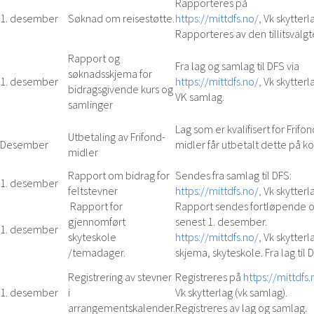
Rapporteres på
1. desember
Søknad om reisestøtte.
https://mittdfs.no/,
Vk skytterl
Rapporteres av den tillitsvalgt
Rapport og
Fra lag og samlag til DFS via
søknadsskjema for
1. desember
https://mittdfs.no/,
Vk skytterl
bidragsgivende kurs og
VK samlag.
samlinger
Lag som er kvalifisert for Frifon
Utbetaling av Frifond-
Desember
midler får utbetalt dette på k
midler
Rapport om bidrag for
Sendes fra samlag til DFS:
1. desember
feltstevner
https://mittdfs.no/,
Vk skytterl
Rapport for
Rapport sendes fortløpende 
gjennomført
senest 1. desember.
1. desember
skyteskole
https://mittdfs.no/,
Vk skytterl
/temadager.
skjema, skyteskole. Fra lag til 
Registrering av stevner
Registreres på
https://mittdfs.
1. desember
i
Vk skytterlag (vk samlag).
arrangementskalender.
Registreres av lag og samlag.