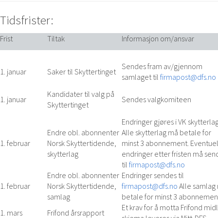
Skyttervesen
Tidsfrister:
Frist
Tiltak
Informasjon om/ansvar
Sendes fram av/gjennom
1. januar
Saker til Skyttertinget
samlaget til
firmapost@dfs.no
Kandidater til valg på
1. januar
Sendes valgkomiteen
Skyttertinget
Endringer gjøres i VK skytterlag
Endre obl. abonnenter
Alle skytterlag må betale for
1. februar
Norsk Skyttertidende,
minst 3 abonnement. Eventuel
skytterlag
endringer etter fristen må sen
til
firmapost@dfs.no
Endre obl. abonnenter
Endringer sendes til
1. februar
Norsk Skyttertidende,
firmapost@dfs.no
Alle samlag
samlag
betale for minst 3 abonnemen
Et krav for å motta Frifond midl
1. mars
Frifond årsrapport
skjema leveres via Mitt-DFS.