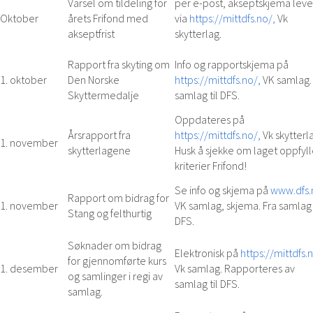
Varsel om tildeling for
per e-post, akseptskjema leve
Oktober
årets Frifond med
via
https://mittdfs.no/,
Vk
akseptfrist
skytterlag.
Rapport fra skyting om
Info og rapportskjema på
1. oktober
Den Norske
https://mittdfs.no/,
VK samlag.
Skyttermedalje
samlag til DFS.
Oppdateres på
Årsrapport fra
https://mittdfs.no/,
Vk skytterl
1. november
skytterlagene
Husk å sjekke om laget oppfyll
kriterier Frifond!
Se info og skjema på
www.dfs.
Rapport om bidrag for
1. november
VK samlag, skjema. Fra samlag 
Stang og felthurtig
DFS.
Søknader om bidrag
Elektronisk på
https://mittdfs.
for gjennomførte kurs
1. desember
Vk samlag. Rapporteres av
og samlinger i regi av
samlag til DFS.
samlag.