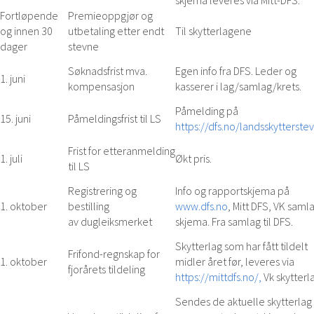
Fortløpende
Premieoppgjør og
og innen 30
utbetaling etter endt
Til skytterlagene
dager
stevne
Søknadsfrist mva.
Egen info fra DFS. Leder og
1. juni
kompensasjon
kasserer i lag/samlag/krets.
Påmelding på
15. juni
Påmeldingsfrist til LS
https://dfs.no/landsskytterste
Frist for etteranmelding
1. juli
Økt pris.
til LS
Registrering og
Info og rapportskjema på
1. oktober
bestilling
www.dfs.no
, Mitt DFS, VK saml
av dugleiksmerket
skjema. Fra samlag til DFS.
Skytterlag som har fått tildelt
Frifond-regnskap for
1. oktober
midler året før, leveres via
fjorårets tildeling
https://mittdfs.no/,
Vk skytterl
Sendes de aktuelle skytterlag