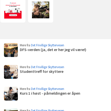
Verisure
Sauer
(åpnes
(åpnes
i
i
ny
ny
fane)
fane)
Flere
Mere fra
Det Frivillige Skyttervesen
poster
DFS-verden (ja, det er her jeg vil være!)
Les
mer
Mere fra
Det Frivillige Skyttervesen
Studenttreff for skyttere
Les
mer
Mere fra
Det Frivillige Skyttervesen
Kurs 1 i høst - påmeldingen er åpen
Les
mer
Mere fra
Det Frivillige Skyttervesen