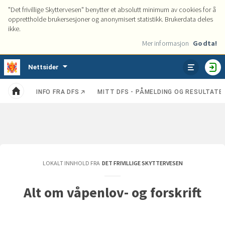
"Det frivillige Skyttervesen" benytter et absolutt minimum av cookies for å
opprettholde brukersesjoner og anonymisert statistikk. Brukerdata deles
ikke.
Mer informasjon
Godta!
Tjenester
Nettsider
VIS
HO
ENHETER
INFO FRA DFS
MITT DFS - PÅMELDING OG RESULTATE
Kategorier
Hjem
LOKALT INNHOLD FRA
DET FRIVILLIGE SKYTTERVESEN
Alt om våpenlov- og forskrift