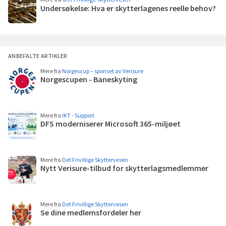
Undersøkelse: Hva er skytterlagenes reelle behov?
Les
mer
ANBEFALTE ARTIKLER
Mere fra
Norgescup – sponset av Verisure
Norgescupen - Baneskyting
Les
mer
Mere fra
IKT - Support
DFS moderniserer Microsoft 365-miljøet
Les
mer
Mere fra
Det Frivillige Skyttervesen
Nytt Verisure-tilbud for skytterlagsmedlemmer
Les
mer
Mere fra
Det Frivillige Skyttervesen
Se dine medlemsfordeler her
Les