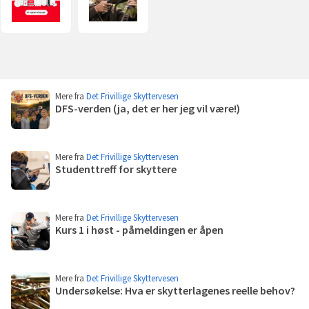
i
i
ny
ny
fane)
fane)
Flere
Mere fra
Det Frivillige Skyttervesen
poster
DFS-verden (ja, det er her jeg vil være!)
Les
mer
Mere fra
Det Frivillige Skyttervesen
Studenttreff for skyttere
Les
mer
Mere fra
Det Frivillige Skyttervesen
Kurs 1 i høst - påmeldingen er åpen
Les
mer
Mere fra
Det Frivillige Skyttervesen
Undersøkelse: Hva er skytterlagenes reelle behov?
Les