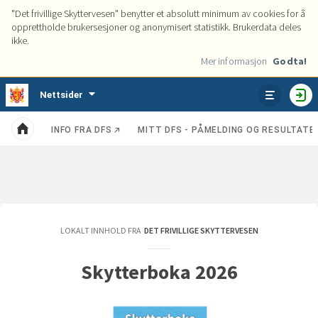
"Det frivillige Skyttervesen" benytter et absolutt minimum av cookies for å
opprettholde brukersesjoner og anonymisert statistikk. Brukerdata deles
ikke.
Mer informasjon
Godta!
Tjenester
Nettsider
VIS
HO
ENHETER
INFO FRA DFS
MITT DFS - PÅMELDING OG RESULTATE
Kategorier
Hjem
LOKALT INNHOLD FRA
DET FRIVILLIGE SKYTTERVESEN
Skytterboka 2026