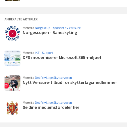
mer
ANBEFALTE ARTIKLER
Mere fra
Norgescup – sponset av Verisure
Norgescupen - Baneskyting
Les
mer
Mere fra
IKT - Support
DFS moderniserer Microsoft 365-miljøet
Les
mer
Mere fra
Det Frivillige Skyttervesen
Nytt Verisure-tilbud for skytterlagsmedlemmer
Les
mer
Mere fra
Det Frivillige Skyttervesen
Se dine medlemsfordeler her
Les
mer