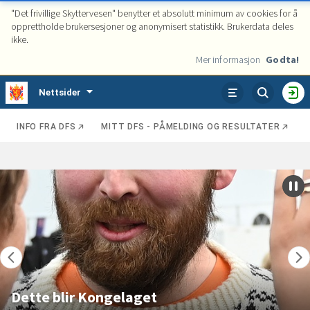
"Det frivillige Skyttervesen" benytter et absolutt minimum av cookies for å
opprettholde brukersesjoner og anonymisert statistikk. Brukerdata deles
ikke.
Mer informasjon
Godta!
Tjenester
Nettsider
VIS
HO
ENHETER
INFO FRA DFS
MITT DFS - PÅMELDING OG RESULTATER
Kategorier
Se
Fremhevede
poster
poster
Set
karu
på
pau
Dette blir Kongelaget