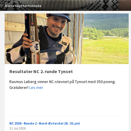
Norsk Skyttertidende
Nyeste
poster
Resultater NC 2. runde Tynset
Rasmus Løberg vinner NC-stevnet på Tynset med 350 poeng.
R
Gratulerer!
Les mer
e
s
u
l
t
a
NC 2026 - Runde 2 - Nord-Østerdal 28.-31.juli
t
31 Jul 2026