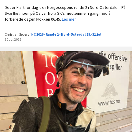
Det er klart for dag tre i Norgescupens runde 2 i Nord-Østerdalen. På
Svarthølmoen på Os var Nora SK's medlemmer i gang med å
D
forberede dagen klokken 06.45.
Les mer
e
n
Christian Søberg
i
NC 2026 - Runde 2 - Nord-Østerdal 28.-31.juli
s
30 Jul 2026
k
a
l
t
i
d
l
i
g
o
p
p
d
e
n
s