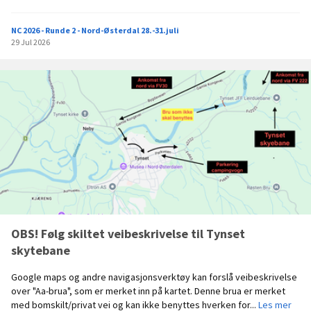
p
p
NC 2026 - Runde 2 - Nord-Østerdal 28.-31.juli
s
29 Jul 2026
u
m
m
e
r
i
n
g
d
a
g
2
-
T
OBS! Følg skiltet veibeskrivelse til Tynset
y
skytebane
n
s
Google maps og andre navigasjonsverktøy kan forslå veibeskrivelse
e
over "Aa-brua", som er merket inn på kartet. Denne brua er merket
t
O
med bomskilt/privat vei og kan ikke benyttes hverken for...
Les mer