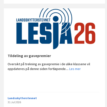
e
r
N
C
2
.
r
u
n
d
e
T
Tildeling av gavepremier
y
Oversikt på trekning av gavepremie i de ulike klassene vil
n
T
oppdateres på denne siden fortløpende....
Les mer
s
i
e
l
t
d
e
l
i
Landsskytterstevnet
n
31 Jul 2026
g