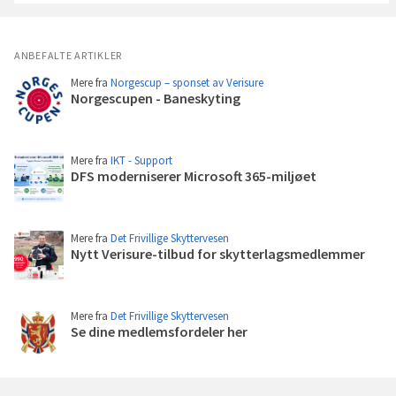
a
v
g
ANBEFALTE ARTIKLER
a
Mere fra
Norgescup – sponset av Verisure
v
Norgescupen - Baneskyting
e
Les
p
mer
r
e
Mere fra
IKT - Support
DFS moderniserer Microsoft 365-miljøet
m
Les
i
mer
e
r
Mere fra
Det Frivillige Skyttervesen
Nytt Verisure-tilbud for skytterlagsmedlemmer
Les
mer
Mere fra
Det Frivillige Skyttervesen
Se dine medlemsfordeler her
Les
mer