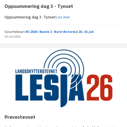
i
t
Oppsummering dag 3 - Tynset
l
3
v
0
O
Oppsummering dag 3 - Tynset
Les mer
æ
.
p
r
j
p
e
u
Gina Helstad
i
NC 2026 - Runde 2 - Nord-Østerdal 28.-31.juli
s
!
l
30 Jul 2026
u
)
i
m
m
e
r
i
n
g
d
a
g
3
-
T
Prøvestevnet
y
n