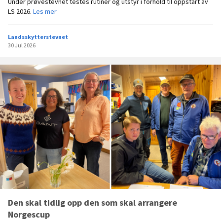
Under prøvestevnet testes rutiner og utstyr i forhold til oppstart av
s
P
LS 2026.
Les mer
e
r
t
ø
Landsskytterstevnet
v
30 Jul 2026
e
s
t
e
v
n
e
t
Den skal tidlig opp den som skal arrangere
Norgescup