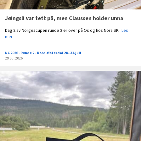
o
m
Jøingsli var tett på, men Claussen holder unna
s
k
J
Dag 2 av Norgescupen runde 2 er over på Os og hos Nora SK.
Les
a
ø
mer
l
i
a
n
r
NC 2026 - Runde 2 - Nord-Østerdal 28.-31.juli
g
r
29 Jul 2026
s
a
l
n
i
g
v
e
a
r
r
e
t
N
e
o
t
r
t
g
p
e
å
s
,
c