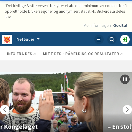
"Det frivillige Skyttervesen" benytter et absolutt minimum av cookies for å
opprettholde brukersesjoner og anonymisert statistikk. Brukerdata deles
ikke.
Mer informasjon
Godta!
Tjenester
Nettsider
VIS
HO
ENHETER
INFO FRA DFS
MITT DFS - PÅMELDING OG RESULTATER
Kategorier
Se
Fremhevede
poster
poster
Set
karu
på
pau
– En stolt vertskommune