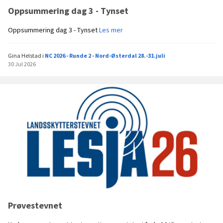
i
t
Oppsummering dag 3 - Tynset
l
3
v
0
O
Oppsummering dag 3 - Tynset
Les mer
æ
.
p
r
j
p
e
u
Gina Helstad
i
NC 2026 - Runde 2 - Nord-Østerdal 28.-31.juli
s
!
l
30 Jul 2026
u
)
i
m
m
e
r
i
n
g
d
a
g
3
-
T
Prøvestevnet
y
n