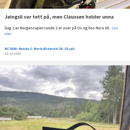
o
m
Jøingsli var tett på, men Claussen holder unna
s
k
J
Dag 2 av Norgescupen runde 2 er over på Os og hos Nora SK.
Les
a
ø
mer
l
i
a
n
r
NC 2026 - Runde 2 - Nord-Østerdal 28.-31.juli
g
r
29 Jul 2026
s
a
l
n
i
g
v
e
a
r
r
e
t
N
e
o
t
r
t
g
p
e
å
s
,
c