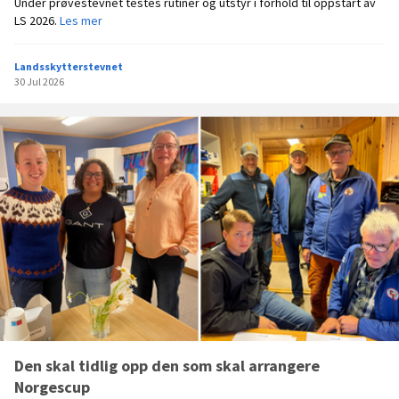
Under prøvestevnet testes rutiner og utstyr i forhold til oppstart av
s
P
LS 2026.
Les mer
e
r
t
ø
Landsskytterstevnet
v
30 Jul 2026
e
s
t
e
v
n
e
t
Den skal tidlig opp den som skal arrangere
Norgescup