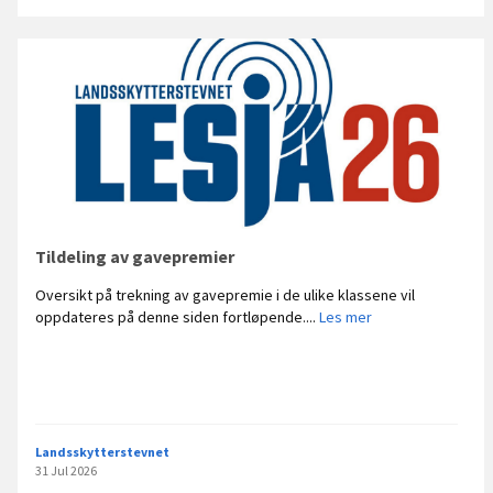
e
r
N
C
2
.
r
u
n
d
e
T
Tildeling av gavepremier
y
Oversikt på trekning av gavepremie i de ulike klassene vil
n
T
oppdateres på denne siden fortløpende....
Les mer
s
i
e
l
t
d
e
l
i
Landsskytterstevnet
n
31 Jul 2026
g