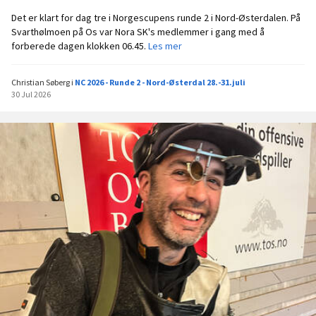
Det er klart for dag tre i Norgescupens runde 2 i Nord-Østerdalen. På
Svarthølmoen på Os var Nora SK's medlemmer i gang med å
D
forberede dagen klokken 06.45.
Les mer
e
n
Christian Søberg
i
NC 2026 - Runde 2 - Nord-Østerdal 28.-31.juli
s
30 Jul 2026
k
a
l
t
i
d
l
i
g
o
p
p
d
e
n
s