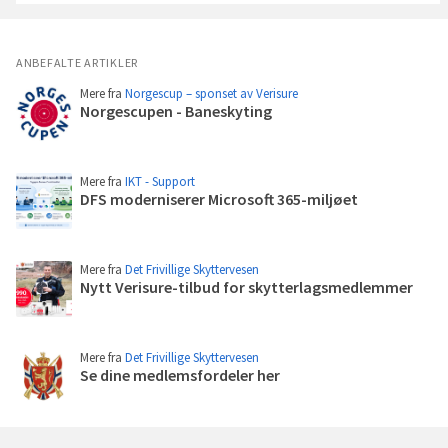
a
v
g
ANBEFALTE ARTIKLER
a
Mere fra
Norgescup – sponset av Verisure
v
Norgescupen - Baneskyting
e
Les
p
mer
r
e
Mere fra
IKT - Support
DFS moderniserer Microsoft 365-miljøet
m
Les
i
mer
e
r
Mere fra
Det Frivillige Skyttervesen
Nytt Verisure-tilbud for skytterlagsmedlemmer
Les
mer
Mere fra
Det Frivillige Skyttervesen
Se dine medlemsfordeler her
Les
mer