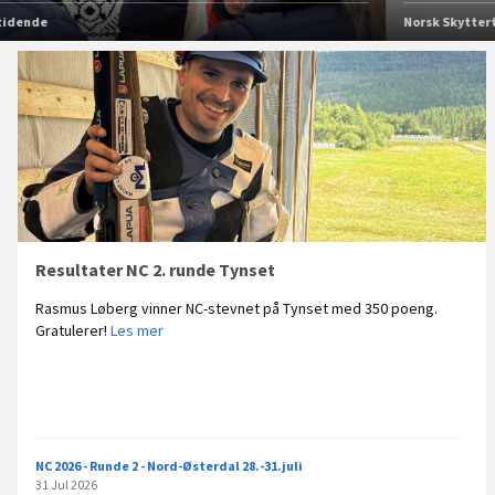
Norsk Skyttertidende
Nyeste
poster
Resultater NC 2. runde Tynset
Rasmus Løberg vinner NC-stevnet på Tynset med 350 poeng.
R
Gratulerer!
Les mer
e
s
u
l
t
a
NC 2026 - Runde 2 - Nord-Østerdal 28.-31.juli
t
31 Jul 2026