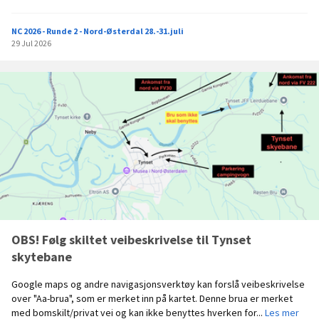
p
p
NC 2026 - Runde 2 - Nord-Østerdal 28.-31.juli
s
29 Jul 2026
u
m
m
e
r
i
n
g
d
a
g
2
-
T
OBS! Følg skiltet veibeskrivelse til Tynset
y
skytebane
n
s
Google maps og andre navigasjonsverktøy kan forslå veibeskrivelse
e
over "Aa-brua", som er merket inn på kartet. Denne brua er merket
t
O
med bomskilt/privat vei og kan ikke benyttes hverken for...
Les mer